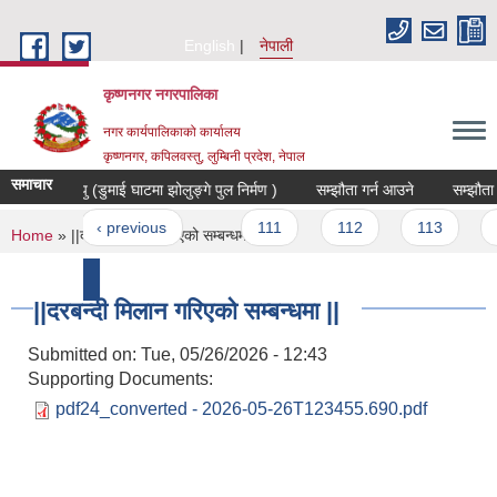
Skip to main content
English
नेपाली
कृष्णनगर नगरपालिका
नगर कार्यपालिकाको कार्यालय
कृष्णनगर, कपिलवस्तु, लुम्बिनी प्रदेश, नेपाल
समाचार
चना झो.पु (डुमाई घाटमा झोलुङ्गे पुल निर्मण )
सम्झौता गर्न आउने
सम्झौता गर्
ges
irst
‹ previous
…
111
112
113
11
You are here
Home
» ||दरबन्दी मिलान गरिएको सम्बन्धमा ||
की समाचार
||दरबन्दी मिलान गरिएको सम्बन्धमा ||
Submitted on:
Tue, 05/26/2026 - 12:43
Supporting Documents:
pdf24_converted - 2026-05-26T123455.690.pdf