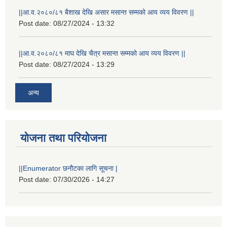
||आ.व.२०८०/८१ बैशाख देखि असार मसान्त सम्मको आय व्यय विवरण ||
Post date:
08/27/2024 - 13:32
||आ.व.२०८०/८१ माघ देखि चैत्र मसान्त सम्मको आय व्यय विवरण ||
Post date:
08/27/2024 - 13:29
अन्य
योजना तथा परियोजना
||Enumerator छनौटका लागि सूचना |
Post date:
07/30/2026 - 14:27
स्थानीय विपत कोषमा सहयोग गर्ने हरु र सहयोग गर्न इच्छुक व्यक्तिको लागि कृष्णनगर नगरपालिकाको हार्दिक अनुरोध गर्दछौ