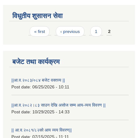
विधुतीय शुसासन सेवा
Pages
« first
‹ previous
1
2
बजेट तथा कार्यक्रम
||आ.व.२०८३/०८४ बजेट वक्तव्य ||
Post date:
06/25/2026 - 10:11
राष्ट्रिय परिचयपत्र तथा पंजीकरण विभागबाट माग भएको MIS अपरेटर संख्या २ र फिल्ड सहायक संख्या १ को नतिजा
||आ.व.२०८२।८३ साउन देखि असोज सम्म आय-व्यय विवरण ||
Post date:
10/29/2025 - 14:33
|| आ.व.२०८१/८२को आय व्यय विवरण||
Post date:
07/15/2025 - 11:11