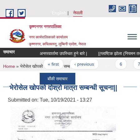
Skip to main content
English
नेपाली
कृष्णनगर नगरपालिका
नगर कार्यपालिकाको कार्यालय
कृष्णनगर, कपिलवस्तु, लुम्बिनी प्रदेश, नेपाल
समाचार
अन्तरवार्तामा उपस्थित हुने बारे |
||प्लाष्टिक झोला (नियमन तथा नि
Pages
« first
‹ previous
…
6
7
You are here
Home
» भेरोसेल खोपको दोश्रो मात्रा सम्बन्धी सूचना||
बाँकी समाचार
भेरोसेल खोपको दोश्रो मात्रा सम्बन्धी सूचना||
Submitted on:
Tue, 10/19/2021 - 13:27