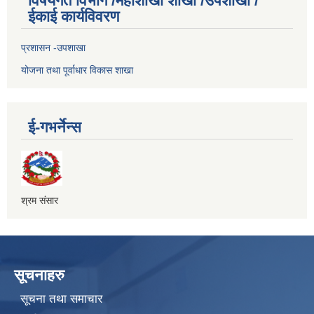
विषयगत विभाग /महाशाखा शाखा /उपशाखा /
ईकाई कार्यविवरण
प्रशासन -उपशाखा
योजना तथा पूर्वाधार विकास शाखा
ई-गभर्नेन्स
श्रम संसार
सूचनाहरु
सूचना तथा समाचार