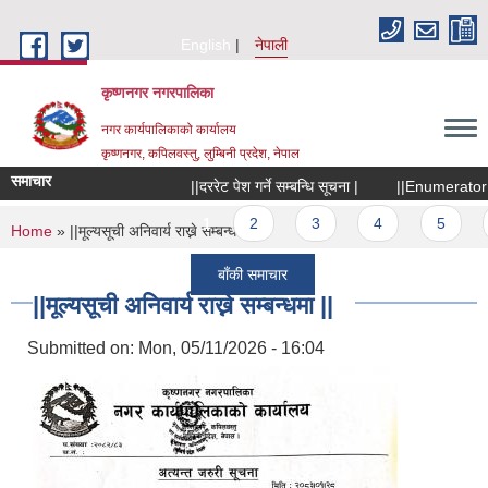
Skip to main content
English
नेपाली
कृष्णनगर नगरपालिका
नगर कार्यपालिकाको कार्यालय
कृष्णनगर, कपिलवस्तु, लुम्बिनी प्रदेश, नेपाल
समाचार
||दररेट पेश गर्ने सम्बन्धि सूचना |
||Enumerator छनौट
Pages
1
2
3
4
5
6
You are here
Home
» ||मूल्यसूची अनिवार्य राख्ने सम्बन्धमा ||
बाँकी समाचार
||मूल्यसूची अनिवार्य राख्ने सम्बन्धमा ||
Submitted on:
Mon, 05/11/2026 - 16:04