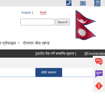
English
नेपाली
Search form
Search
 प्रोफाइल
रोजगार सेवा खण्ड
||दररेट पेश गर्ने सम्बन्धि सूचना |
||Enumerator छनौ
Pages
1
बाँकी समाचार