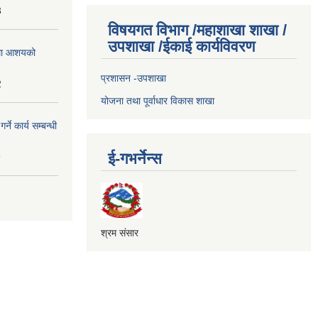
3
विषयगत विभाग /महाशाखा शाखा /
उपशाखा /ईकाई कार्यविवरण
्धमा आशयको
प्रशासन -उपशाखा
2
योजना तथा पूर्वाधार विकास शाखा
े कार्य सम्बन्धी
ई-गभर्नेन्स
9
श्रम संसार