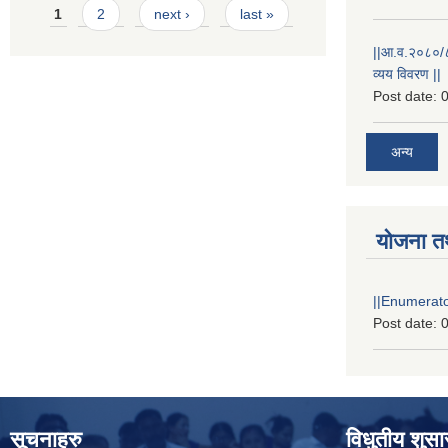
Pages
1
2
next ›
last »
||आ.व.२०८०/८१
व्यय विवरण ||
Post date:
0
अन्य
योजना त
||Enumerator
Post date:
0
सूचनाहरु
विधुतीय शुस