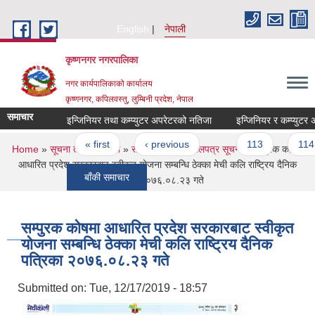
Skip to main content
English
नेपाली
कृष्णनगर नगरपालिका
नगर कार्यपालिकाको कार्यालय
कृष्णनगर, कपिलवस्तु, लुम्बिनी प्रदेश, नेपाल
समाचार
इन्जिनियर तथा कम्प्युटर अपरेटरको नतिजा
इन्जिनियर र कम्प्युटर अपरे
Pages
« first
‹ previous
…
113
114
You are here
Home
»
सूचना तथा जानकारी
»
सार्वजनिक खरिद/बोलपत्र सूचना
» सम्पुरक कोषमा
आधारित प्रदेश सरकारबाट स्वीकृत योजना सम्बन्धि ठेक्का मेची कलि राष्ट्रिय दैनिक
बाँकी समाचार
पत्रिका २०७६.०८.२३ गते
सम्पुरक कोषमा आधारित प्रदेश सरकारबाट स्वीकृत
योजना सम्बन्धि ठेक्का मेची कलि राष्ट्रिय दैनिक
पत्रिका २०७६.०८.२३ गते
Submitted on:
Tue, 12/17/2019 - 18:57