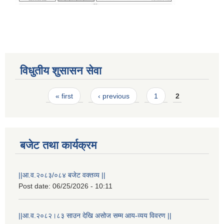
सम्पुरक कोषमा आधारित प्रदेश सरकारबाट स्वीकृत योजना सम्बन्धि ठेक्का मेची कलि राष्ट्रिय दैनिक पत्रिका २०७६.०८.२३ गते
विधुतीय शुसासन सेवा
Pages
« first
‹ previous
1
2
बजेट तथा कार्यक्रम
राष्ट्रिय परिचयपत्र तथा पंजीकरण विभागबाट माग भएको MIS अपरेटर संख्या २ र फिल्ड सहायक संख्या १ को नतिजा
||आ.व.२०८३/०८४ बजेट वक्तव्य ||
Post date:
06/25/2026 - 10:11
||आ.व.२०८२।८३ साउन देखि असोज सम्म आय-व्यय विवरण ||