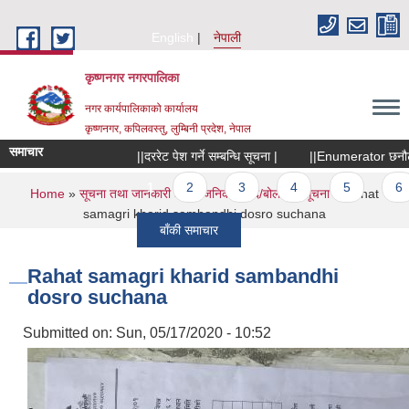
Skip to main content
English
नेपाली
कृष्णनगर नगरपालिका
नगर कार्यपालिकाको कार्यालय
कृष्णनगर, कपिलवस्तु, लुम्बिनी प्रदेश, नेपाल
समाचार
||दररेट पेश गर्ने सम्बन्धि सूचना |
||Enumerator छनौटका ला
Pages
1
2
3
4
5
6
You are here
Home
»
सूचना तथा जानकारी
»
सार्वजनिक खरिद/बोलपत्र सूचना
» Rahat
samagri kharid sambandhi dosro suchana
बाँकी समाचार
Rahat samagri kharid sambandhi
dosro suchana
Submitted on:
Sun, 05/17/2020 - 10:52