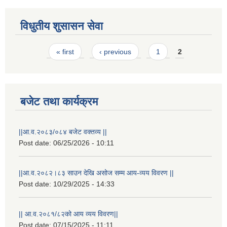
विधुतीय शुसासन सेवा
Pages
« first
‹ previous
1
2
बजेट तथा कार्यक्रम
||आ.व.२०८३/०८४ बजेट वक्तव्य ||
Post date:
06/25/2026 - 10:11
राष्ट्रिय परिचयपत्र तथा पंजीकरण विभागबाट माग भएको MIS अपरेटर संख्या २ र फिल्ड सहायक संख्या १ को नतिजा
||आ.व.२०८२।८३ साउन देखि असोज सम्म आय-व्यय विवरण ||
Post date:
10/29/2025 - 14:33
|| आ.व.२०८१/८२को आय व्यय विवरण||
Post date:
07/15/2025 - 11:11