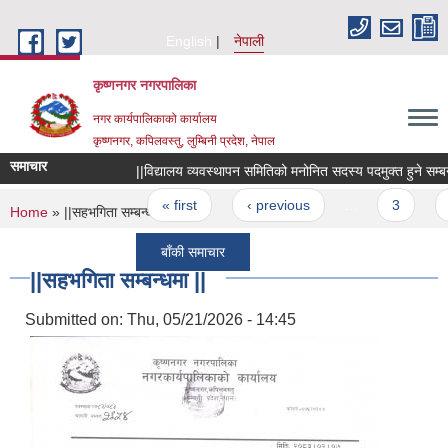
Skip to main content
English
नेपाली
कृष्णनगर नगरपालिका
नगर कार्यपालिकाको कार्यालय
कृष्णनगर, कपिलवस्तु, लुम्बिनी प्रदेश, नेपाल
समाचार
||विद्यालय व्यवस्थापन समितिको मनोनित सदस्य पदमुक्त हुने सम्बन्धमा 
Pages
« first
‹ previous
…
3
4
You are here
Home
» ||सहभगिता सम्बन्धमा ||
बाँकी समाचार
||सहभगिता सम्बन्धमा ||
Submitted on:
Thu, 05/21/2026 - 14:45