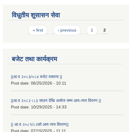
विधुतीय शुसासन सेवा
Pages
« first
‹ previous
1
2
बजेट तथा कार्यक्रम
||आ.व.२०८३/०८४ बजेट वक्तव्य ||
Post date:
06/25/2026 - 10:11
राष्ट्रिय परिचयपत्र तथा पंजीकरण विभागबाट माग भएको MIS अपरेटर संख्या २ र फिल्ड सहायक संख्या १ को नतिजा
||आ.व.२०८२।८३ साउन देखि असोज सम्म आय-व्यय विवरण ||
Post date:
10/29/2025 - 14:33
|| आ.व.२०८१/८२को आय व्यय विवरण||
Post date:
07/15/2025 - 11:11