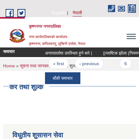
Skip to main content
English
नेपाली
कृष्णनगर नगरपालिका
नगर कार्यपालिकाको कार्यालय
कृष्णनगर, कपिलवस्तु, लुम्बिनी प्रदेश, नेपाल
समाचार
अन्तरवार्तामा उपस्थित हुने बारे |
||प्लाष्टिक झोला (नियमन तथ
Pages
« first
‹ previous
…
6
7
You are here
Home
»
सूचना तथा जानकारी
» कर तथा शुल्क
बाँकी समाचार
कर तथा शुल्क
विधुतीय शुसासन सेवा