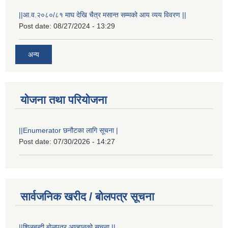
||आ.व.२०८०/८१ माघ देखि चैत्र मसान्त सम्मको आय व्यय विवरण ||
Post date:
08/27/2024 - 13:29
अन्य
योजना तथा परियोजना
||Enumerator छनौटका लागि सूचना |
Post date:
07/30/2026 - 14:27
स्थानीय विपत कोषमा सहयोग गर्ने हरु र सहयोग गर्न इच्छुक व्यक्तिको लागि कृष्णनगर नगरपालिकाको हार्दिक अनुरोध गर्दछौ
सार्वजनिक खरीद / बोलपत्र सूचना
||शिलबन्दी बोलपत्र आव्हानको सूचना ||