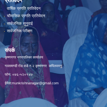
प्रतिवेदन
वार्षिक प्रगति प्रतिवेदन
चौमासिक प्रगति प्रतिवेदन
सार्वजनिक सुनुवाई
सार्वजनिक परीक्षण
संपर्क
कृष्णनगर नगरपालिका कार्यालय
गल्लामण्डी रोड वार्ड न.२ कृष्णनगर कपिलवस्तु|
फोन: ०७६-५२०१४७
ईमेल:
munkrishnanagar@gmail.com