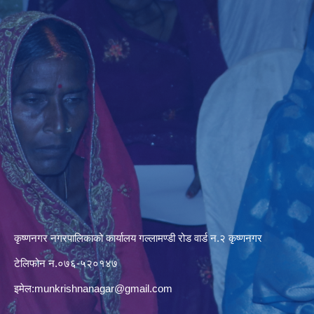
कृष्णनगर नगरपालिकाको कार्यालय गल्लामण्डी रोड वार्ड न.२ कृष्णनगर
टेलिफोन न.०७६-५२०१४७
इमेल:
munkrishnanagar@gmail.com