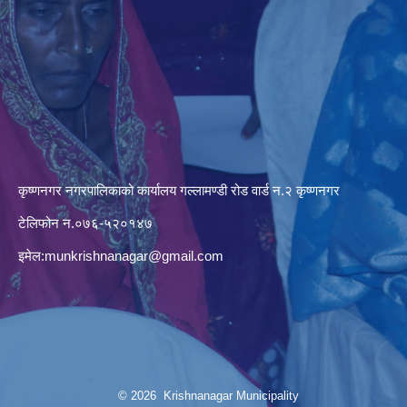
कृष्णनगर नगरपालिकाको कार्यालय गल्लामण्डी रोड वार्ड न.२ कृष्णनगर
टेलिफोन न.०७६-५२०१४७
इमेल:
munkrishnanagar@gmail.com
© 2026 Krishnanagar Municipality