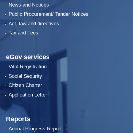
News and Notices
Public Procurement/ Tender Notices
Act, law and directives
Tax and Fees
eGov services
Vital Registration
Social Security
Citizen Charter
Application Letter
Reports
Annual Progress Report