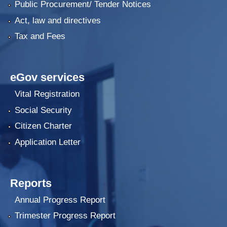
Public Procurement/ Tender Notices
Act, law and directives
Tax and Fees
eGov services
Vital Registration
Social Security
Citizen Charter
Application Letter
Reports
Annual Progress Report
Trimester Progress Report