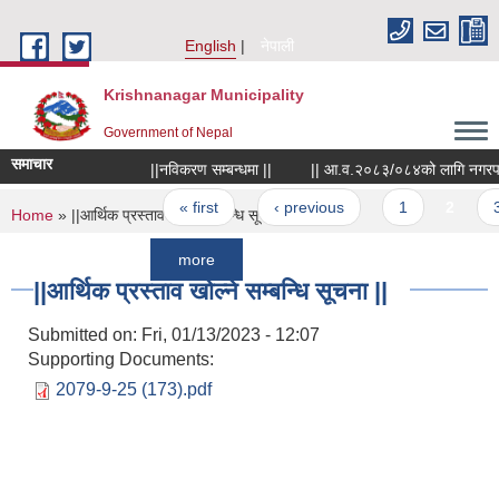
Skip to main content
English
नेपाली
Krishnanagar Municipality
Government of Nepal
समाचार
||नविकरण सम्बन्धमा ||
|| आ.व.२०८३/०८४को लागि नगरपालिकाले खरि
Pages
« first
‹ previous
1
2
3
You are here
Home
» ||आर्थिक प्रस्ताव खोल्ने सम्बन्धि सूचना ||
more
||आर्थिक प्रस्ताव खोल्ने सम्बन्धि सूचना ||
Submitted on:
Fri, 01/13/2023 - 12:07
Supporting Documents:
2079-9-25 (173).pdf