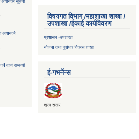
्धमा आशयको सूचना
3
विषयगत विभाग /महाशाखा शाखा /
उपशाखा /ईकाई कार्यविवरण
्धमा आशयको
प्रशासन -उपशाखा
2
योजना तथा पूर्वाधार विकास शाखा
े कार्य सम्बन्धी
ई-गभर्नेन्स
9
श्रम संसार