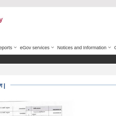
y
eports
eGov services
Notices and Information
ण |