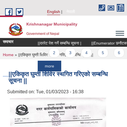
Skip to main content
English
नेपाली
Krishnanagar Municipality
Government of Nepal
समाचार
||दररेट पेश गर्ने सम्बन्धि सूचना |
||Enumerator छनौटका लागि स
Pages
1
2
3
4
5
6
7
You are here
Home
» ||एकिकृत घुम्ती शिविर स्थगित गरिएको सम्बन्धि सूचना ||
more
||एकिकृत घुम्ती शिविर स्थगित गरिएको सम्बन्धि
सूचना ||
Submitted on:
Tue, 01/03/2023 - 16:38