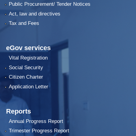
Public Procurement/ Tender Notices
Act, law and directives
Tax and Fees
eGov services
Vital Registration
Social Security
Citizen Charter
Application Letter
Reports
Annual Progress Report
Trimester Progress Report