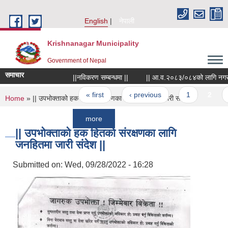
Skip to main content
English
नेपाली
Krishnanagar Municipality
Government of Nepal
समाचार
||नविकरण सम्बन्धमा ||
|| आ.व.२०८३/०८४को लागि नगरपालिकाले खरि
Pages
« first
‹ previous
1
2
3
You are here
Home
» || उपभोक्ताको हक हितको संरक्षणका लागि जनहितमा जारी संदेश ||
more
|| उपभोक्ताको हक हितको संरक्षणका लागि
जनहितमा जारी संदेश ||
Submitted on:
Wed, 09/28/2022 - 16:28