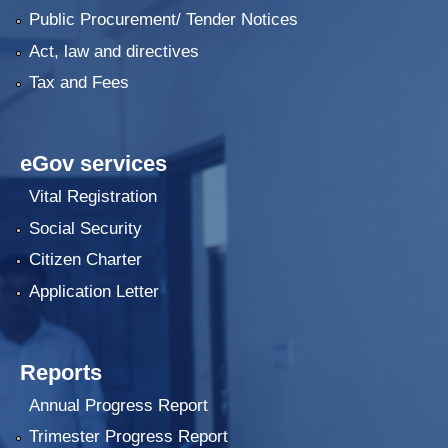
Public Procurement/ Tender Notices
Act, law and directives
Tax and Fees
eGov services
Vital Registration
Social Security
Citizen Charter
Application Letter
Reports
Annual Progress Report
Trimester Progress Report