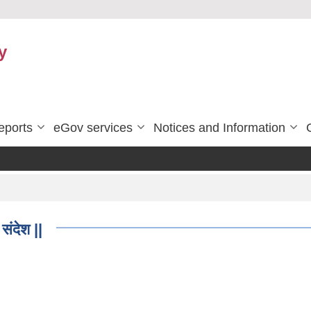
y
eports
eGov services
Notices and Information
संदेश ||