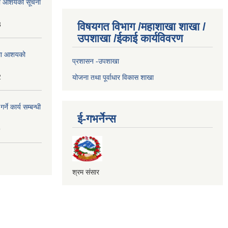
्धमा आशयको सूचना
3
विषयगत विभाग /महाशाखा शाखा /
उपशाखा /ईकाई कार्यविवरण
्धमा आशयको
प्रशासन -उपशाखा
2
योजना तथा पूर्वाधार विकास शाखा
े कार्य सम्बन्धी
ई-गभर्नेन्स
9
श्रम संसार