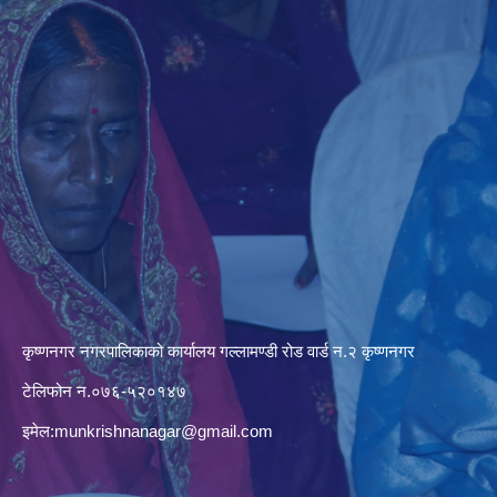
कृष्णनगर नगरपालिकाको कार्यालय गल्लामण्डी रोड वार्ड न.२ कृष्णनगर
टेलिफोन न.०७६-५२०१४७
इमेल:
munkrishnanagar@gmail.com