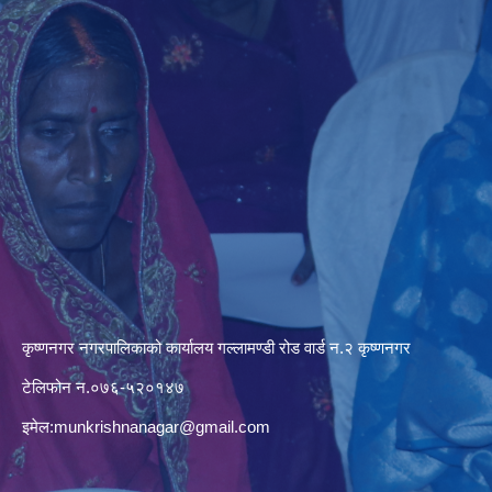
कृष्णनगर नगरपालिकाको कार्यालय गल्लामण्डी रोड वार्ड न.२ कृष्णनगर
टेलिफोन न.०७६-५२०१४७
इमेल:
munkrishnanagar@gmail.com