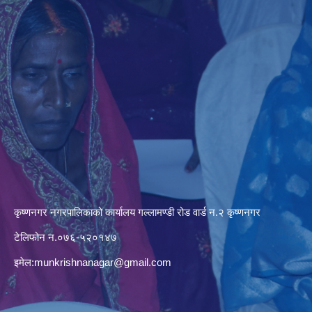
कृष्णनगर नगरपालिकाको कार्यालय गल्लामण्डी रोड वार्ड न.२ कृष्णनगर
टेलिफोन न.०७६-५२०१४७
इमेल:
munkrishnanagar@gmail.com