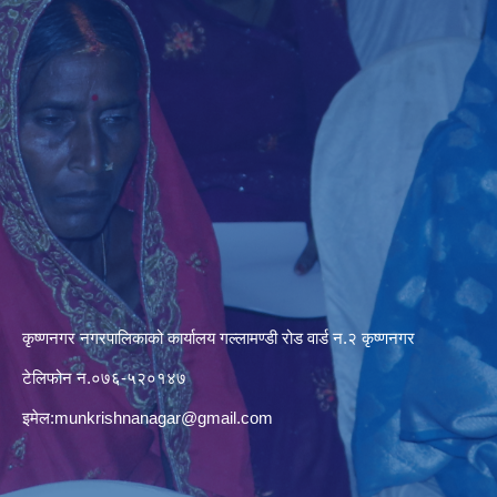
कृष्णनगर नगरपालिकाको कार्यालय गल्लामण्डी रोड वार्ड न.२ कृष्णनगर
टेलिफोन न.०७६-५२०१४७
इमेल:
munkrishnanagar@gmail.com