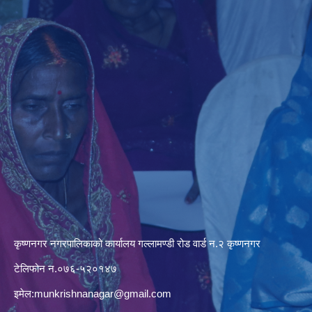
कृष्णनगर नगरपालिकाको कार्यालय गल्लामण्डी रोड वार्ड न.२ कृष्णनगर
टेलिफोन न.०७६-५२०१४७
इमेल:
munkrishnanagar@gmail.com