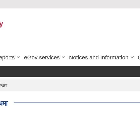
y
eports
eGov services
Notices and Information
न्धमा
्धमा