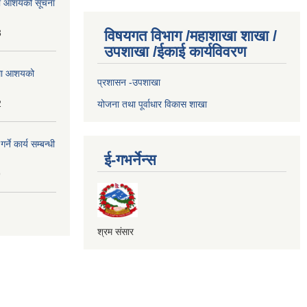
्धमा आशयको सूचना
3
विषयगत विभाग /महाशाखा शाखा /
उपशाखा /ईकाई कार्यविवरण
्धमा आशयको
प्रशासन -उपशाखा
2
योजना तथा पूर्वाधार विकास शाखा
े कार्य सम्बन्धी
ई-गभर्नेन्स
9
श्रम संसार