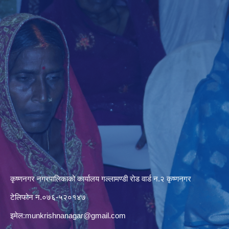
कृष्णनगर नगरपालिकाको कार्यालय गल्लामण्डी रोड वार्ड न.२ कृष्णनगर
टेलिफोन न.०७६-५२०१४७
इमेल:
munkrishnanagar@gmail.com