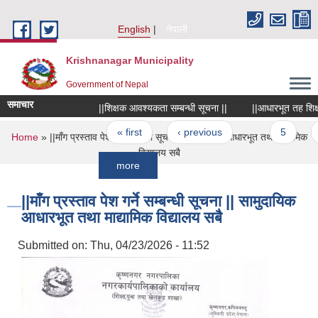
Skip to main content
English
नेपाली
Krishnanagar Municipality
Government of Nepal
समाचार
||शिक्षक आवश्यकता सम्बन्धी सूचना ||
||आधारभूत तह शिक्षा उत्ती
Pages
« first
‹ previous
…
5
6
You are here
Home
» ||माँग प्रस्ताव पेश गर्ने सम्बन्धी सूचना || सामुदायिक आधारभूत तथा माद्यामिक
विद्यालय सबै
more
||माँग प्रस्ताव पेश गर्ने सम्बन्धी सूचना || सामुदायिक
आधारभूत तथा माद्यामिक विद्यालय सबै
Submitted on:
Thu, 04/23/2026 - 11:52