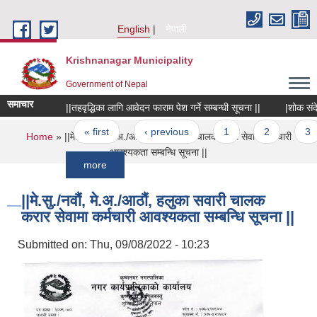
Skip to main content
English
नेपाली
Krishnanagar Municipality
Government of Nepal
समाचार
||तहवृद्धिका लागि आवेदन फाराम पेश गर्ने सम्बन्धी सूचना ||
|शोक संदेश तथा 
Pages
« first
‹ previous
1
2
3
4
You are here
Home
» ||मे.सु./नवौं, मे.अ./आठौं, हलुका सवारी चालक करार सेवामा कर्मचारी
आवश्यकता सम्बन्धि सूचना ||
more
||मे.सु./नवौं, मे.अ./आठौं, हलुका सवारी चालक
करार सेवामा कर्मचारी आवश्यकता सम्बन्धि सूचना ||
Submitted on:
Thu, 09/08/2022 - 10:23