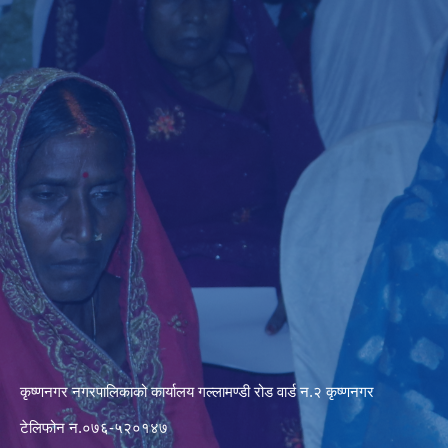
कृष्णनगर नगरपालिकाको कार्यालय गल्लामण्डी रोड वार्ड न.२ कृष्णनगर
टेलिफोन न.०७६-५२०१४७