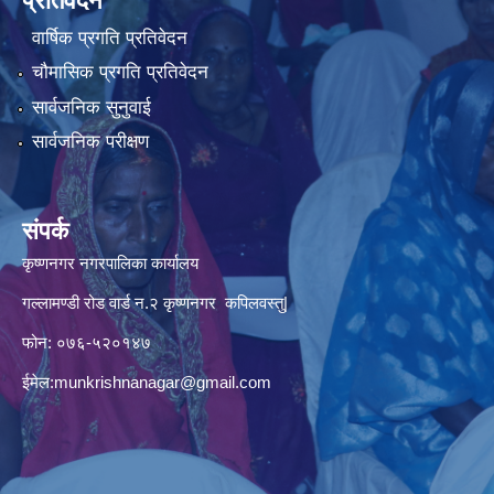
प्रतिवेदन
वार्षिक प्रगति प्रतिवेदन
चौमासिक प्रगति प्रतिवेदन
सार्वजनिक सुनुवाई
सार्वजनिक परीक्षण
संपर्क
कृष्णनगर नगरपालिका कार्यालय
गल्लामण्डी रोड वार्ड न.२ कृष्णनगर कपिलवस्तु|
फोन: ०७६-५२०१४७
ईमेल:
munkrishnanagar@gmail.com