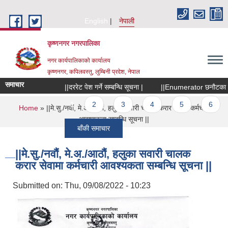
Skip to main content
English
नेपाली
कृष्णनगर नगरपालिका
नगर कार्यपालिकाको कार्यालय
कृष्णनगर, कपिलवस्तु, लुम्बिनी प्रदेश, नेपाल
समाचार
||दररेट पेश गर्ने सम्बन्धि सूचना |
||Enumerator छनौटका लागि 
Pages
1
2
3
4
5
6
You are here
Home
» ||मे.सु./नवौं, मे.अ./आठौं, हलुका सवारी चालक करार सेवामा कर्मचारी
आवश्यकता सम्बन्धि सूचना ||
बाँकी समाचार
||मे.सु./नवौं, मे.अ./आठौं, हलुका सवारी चालक
करार सेवामा कर्मचारी आवश्यकता सम्बन्धि सूचना ||
Submitted on:
Thu, 09/08/2022 - 10:23