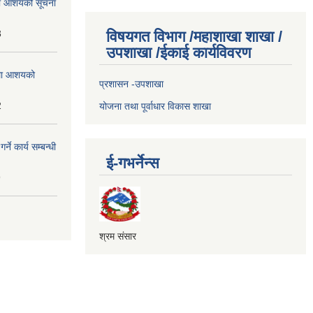
्धमा आशयको सूचना
3
विषयगत विभाग /महाशाखा शाखा /
उपशाखा /ईकाई कार्यविवरण
्धमा आशयको
प्रशासन -उपशाखा
2
योजना तथा पूर्वाधार विकास शाखा
े कार्य सम्बन्धी
ई-गभर्नेन्स
9
श्रम संसार