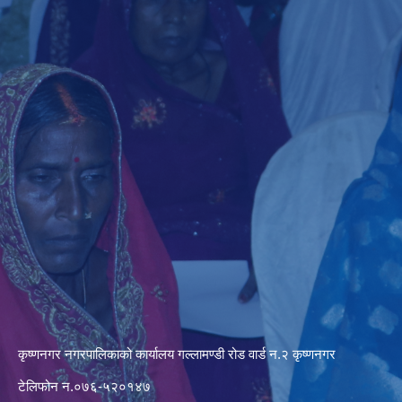
कृष्णनगर नगरपालिकाको कार्यालय गल्लामण्डी रोड वार्ड न.२ कृष्णनगर
टेलिफोन न.०७६-५२०१४७