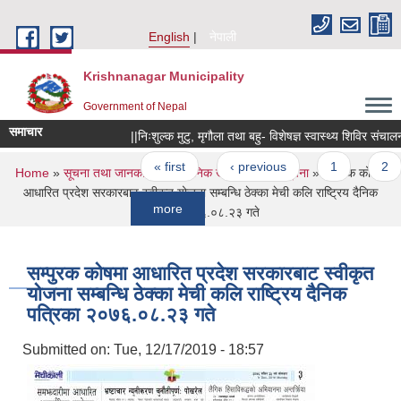
Skip to main content
English
नेपाली
Krishnanagar Municipality
Government of Nepal
समाचार
||निःशुल्क मुटु, मृगौला तथा बहु- विशेषज्ञ स्वास्थ्य शिविर संचालन सम्बन
Pages
« first
‹ previous
1
2
You are here
Home
»
सूचना तथा जानकारी
»
सार्वजनिक खरिद/बोलपत्र सूचना
» सम्पुरक कोषमा
आधारित प्रदेश सरकारबाट स्वीकृत योजना सम्बन्धि ठेक्का मेची कलि राष्ट्रिय दैनिक
more
पत्रिका २०७६.०८.२३ गते
सम्पुरक कोषमा आधारित प्रदेश सरकारबाट स्वीकृत
योजना सम्बन्धि ठेक्का मेची कलि राष्ट्रिय दैनिक
पत्रिका २०७६.०८.२३ गते
Submitted on:
Tue, 12/17/2019 - 18:57