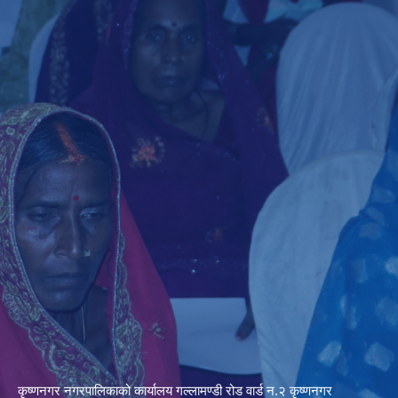
कृष्णनगर नगरपालिकाको कार्यालय गल्लामण्डी रोड वार्ड न.२ कृष्णनगर