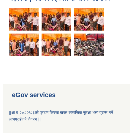
eGov services
Laingik uttardayi bajet mapan karykram (Mahuri home ko sahayogma)
||आ.व.२०८२/८३को प्रथम किस्ता बापत सामाजिक सुरक्षा भत्ता प्राप्त गर्ने
लाभग्राहीको विवरण ||