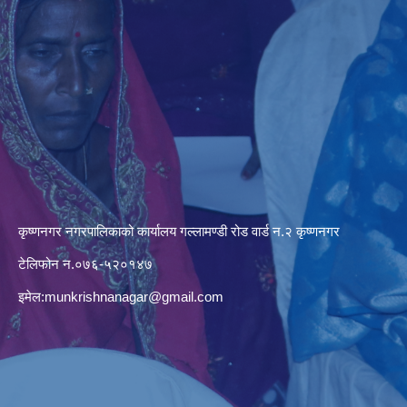
कृष्णनगर नगरपालिकाको कार्यालय गल्लामण्डी रोड वार्ड न.२ कृष्णनगर
टेलिफोन न.०७६-५२०१४७
इमेल:
munkrishnanagar@gmail.com