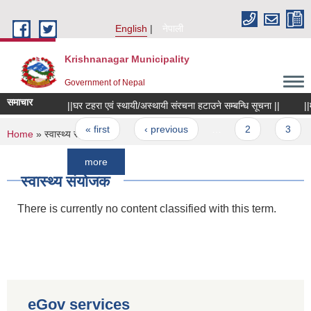
Skip to main content
English
नेपाली
Krishnanagar Municipality
Government of Nepal
समाचार
||घर टहरा एवं स्थायी/अस्थायी संरचना हटाउने सम्बन्धि सूचना ||
||माछा 
Pages
« first
‹ previous
…
2
3
4
You are here
Home
» स्वास्थ्य संयोजक
more
स्वास्थ्य संयोजक
There is currently no content classified with this term.
eGov services