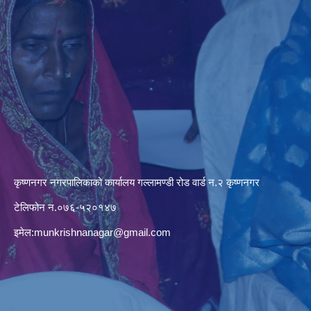
कृष्णनगर नगरपालिकाको कार्यालय गल्लामण्डी रोड वार्ड न.२ कृष्णनगर
टेलिफोन न.०७६-५२०१४७
इमेल:
munkrishnanagar@gmail.com