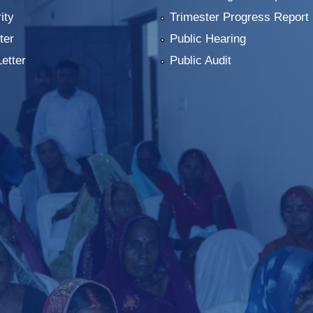
ity
Trimester Progress Report
ter
Public Hearing
Letter
Public Audit