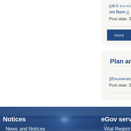
||आ.व.२०८०/८१
व्यय विवरण ||
Post date:
0
more
Plan a
||Enumerator
Post date:
0
Notices
eGov serv
News and Notices
Vital Registr