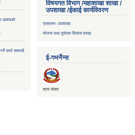
3
विषयगत विभाग /महाशाखा शाखा /
उपशाखा /ईकाई कार्यविवरण
्धमा आशयको
प्रशासन -उपशाखा
2
योजना तथा पूर्वाधार विकास शाखा
े कार्य सम्बन्धी
ई-गभर्नेन्स
9
श्रम संसार