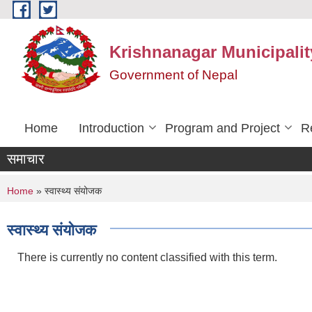
Skip to main content
Krishnanagar Municipalit
Government of Nepal
Home
Introduction
Program and Project
R
समाचार
You are here
Home
» स्वास्थ्य संयोजक
स्वास्थ्य संयोजक
There is currently no content classified with this term.