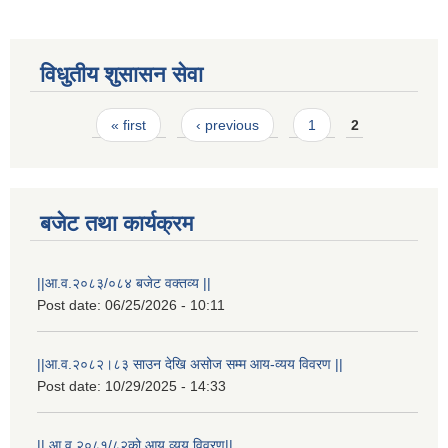
विधुतीय शुसासन सेवा
Pages
« first
‹ previous
1
2
बजेट तथा कार्यक्रम
||आ.व.२०८३/०८४ बजेट वक्तव्य ||
राष्ट्रिय परिचयपत्र तथा पंजीकरण विभागबाट माग भएको MIS अपरेटर संख्या २ र फिल्ड सहायक संख्या १ को नतिजा
Post date:
06/25/2026 - 10:11
||आ.व.२०८२।८३ साउन देखि असोज सम्म आय-व्यय विवरण ||
Post date:
10/29/2025 - 14:33
|| आ.व.२०८१/८२को आय व्यय विवरण||