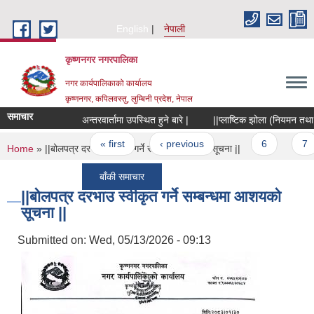
Skip to main content
English
नेपाली
कृष्णनगर नगरपालिका
नगर कार्यपालिकाको कार्यालय
कृष्णनगर, कपिलवस्तु, लुम्बिनी प्रदेश, नेपाल
समाचार
अन्तरवार्तामा उपस्थित हुने बारे |
||प्लाष्टिक झोला (नियमन तथा नियन
Pages
« first
‹ previous
…
6
7
You are here
Home
» ||बोलपत्र दरभाउ स्वीकृत गर्ने सम्बन्धमा आशयको सूचना ||
बाँकी समाचार
||बोलपत्र दरभाउ स्वीकृत गर्ने सम्बन्धमा आशयको
सूचना ||
Submitted on:
Wed, 05/13/2026 - 09:13