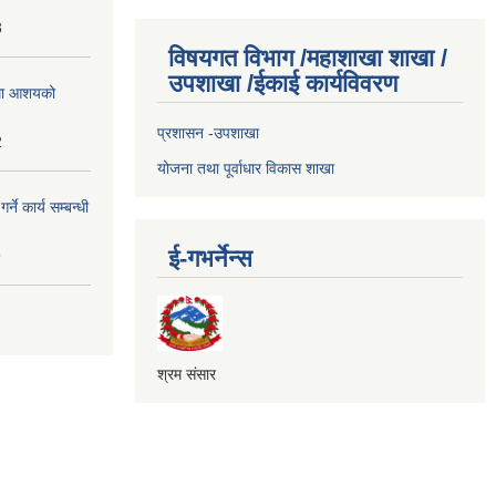
3
विषयगत विभाग /महाशाखा शाखा /
उपशाखा /ईकाई कार्यविवरण
्धमा आशयको
प्रशासन -उपशाखा
2
योजना तथा पूर्वाधार विकास शाखा
े कार्य सम्बन्धी
ई-गभर्नेन्स
9
श्रम संसार