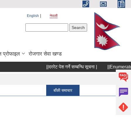
English
नेपाली
Search form
Search
 प्रोफाइल
रोजगार सेवा खण्ड
||दररेट पेश गर्ने सम्बन्धि सूचना |
||Enumerator छनौ
Pages
1
बाँकी समाचार