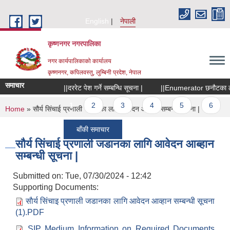
Skip to main content
English
नेपाली
कृष्णनगर नगरपालिका
नगर कार्यपालिकाको कार्यालय
कृष्णनगर, कपिलवस्तु, लुम्बिनी प्रदेश, नेपाल
समाचार
||दररेट पेश गर्ने सम्बन्धि सूचना |
||Enumerator छनौटका लागि स
Pages
1
2
3
4
5
6
7
You are here
Home
» सौर्य सिंचाई प्रणाली जडानका लागि आवेदन आब्हान सम्बन्धी सूचना |
बाँकी समाचार
सौर्य सिंचाई प्रणाली जडानका लागि आवेदन आब्हान
सम्बन्धी सूचना |
Submitted on:
Tue, 07/30/2024 - 12:42
Supporting Documents:
साैर्य सिंचाइ प्रणाली जडानका लागि आवेदन आव्हान सम्बन्धी सूचना
(1).PDF
SIP Medium Information on Required Documents