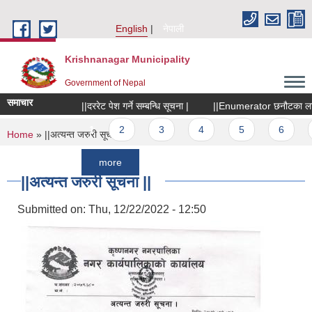
Skip to main content
English
नेपाली
Krishnanagar Municipality
Government of Nepal
समाचार
||दररेट पेश गर्ने सम्बन्धि सूचना |
||Enumerator छनौटका लागि सूचन
Pages
1
2
3
4
5
6
7
You are here
Home
» ||अत्यन्त जरुरी सूचना ||
more
||अत्यन्त जरुरी सूचना ||
Submitted on:
Thu, 12/22/2022 - 12:50