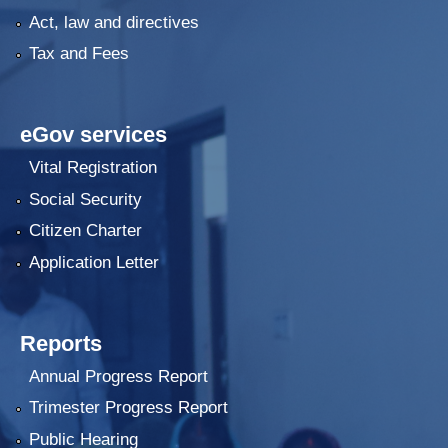
Act, law and directives
Tax and Fees
eGov services
Vital Registration
Social Security
Citizen Charter
Application Letter
Reports
Annual Progress Report
Trimester Progress Report
Public Hearing