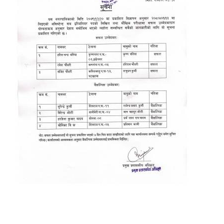
Laingik uttardayi bajet mapan karykram (Mahuri home ko sahayogma)