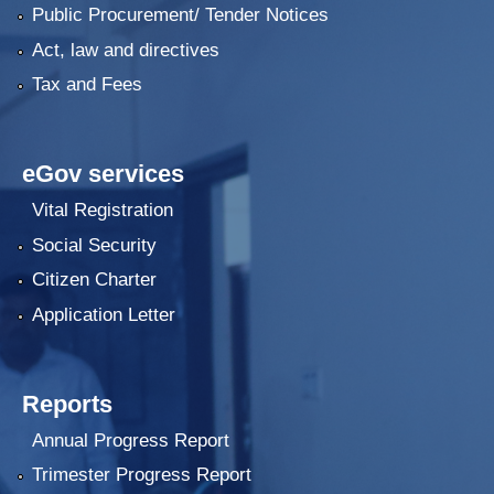
Public Procurement/ Tender Notices
Act, law and directives
Tax and Fees
eGov services
Vital Registration
Social Security
Citizen Charter
Application Letter
Reports
Annual Progress Report
Trimester Progress Report