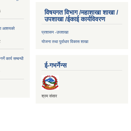
3
विषयगत विभाग /महाशाखा शाखा /
उपशाखा /ईकाई कार्यविवरण
्धमा आशयको
प्रशासन -उपशाखा
2
योजना तथा पूर्वाधार विकास शाखा
े कार्य सम्बन्धी
ई-गभर्नेन्स
9
श्रम संसार