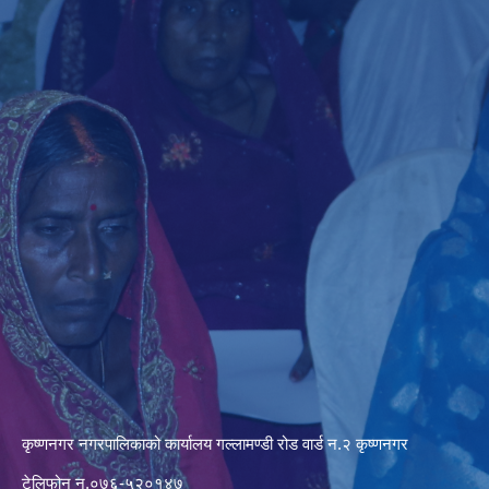
कृष्णनगर नगरपालिकाको कार्यालय गल्लामण्डी रोड वार्ड न.२ कृष्णनगर
टेलिफोन न.०७६-५२०१४७