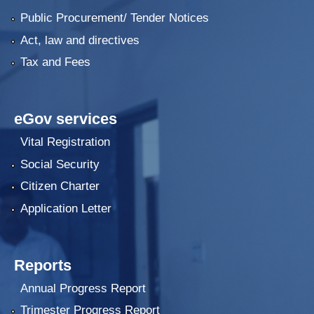
Public Procurement/ Tender Notices
Act, law and directives
Tax and Fees
eGov services
Vital Registration
Social Security
Citizen Charter
Application Letter
Reports
Annual Progress Report
Trimester Progress Report