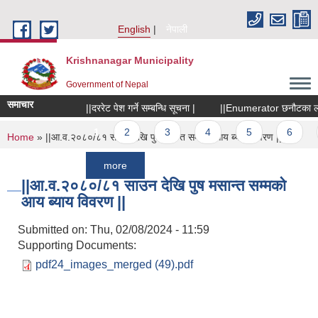
Skip to main content
English
नेपाली
Krishnanagar Municipality
Government of Nepal
समाचार
||दररेट पेश गर्ने सम्बन्धि सूचना |
||Enumerator छनौटका लागि सूच
Pages
1
2
3
4
5
6
7
You are here
Home
» ||आ.व.२०८०/८१ साउन देखि पुष मसान्त सम्मको आय ब्याय विवरण ||
more
||आ.व.२०८०/८१ साउन देखि पुष मसान्त सम्मको
आय ब्याय विवरण ||
Submitted on:
Thu, 02/08/2024 - 11:59
Supporting Documents:
pdf24_images_merged (49).pdf