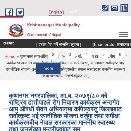
Skip to main content
English
नेपाली
Krishnanagar Municipality
Government of Nepal
समाचार
||दररेट पेश गर्ने सम्बन्धि सूचना |
||Enumerator छनौटका लागि सूच
Pages
1
2
3
4
5
6
7
You are here
Home
» कृष्णनगर नगरपालिका, आ.ब. २०७९/८० को राष्ट्रिय हात्तीपाइले रोग निवारण
कार्यक्रम अन्तर्गत आम औषधी सेवन अभियानमा कपिलवस्तु जिल्लाबाट सर्वोत्कृष्ट भई
more
रणनीतिक योजना तर्जुमा तथा समीक्षा कार्यक्रमबीच नेपाल सरकारका माननीय स्वास्थ्य
तथा जनसंख्या मन्त्रीज्यूबाट सम्
कृष्णनगर नगरपालिका, आ.ब. २०७९/८० को
राष्ट्रिय हात्तीपाइले रोग निवारण कार्यक्रम अन्तर्गत
आम औषधी सेवन अभियानमा कपिलवस्तु जिल्लाबाट
सर्वोत्कृष्ट भई रणनीतिक योजना तर्जुमा तथा समीक्षा
कार्यक्रमबीच नेपाल सरकारका माननीय स्वास्थ्य
तथा जनसंख्या मन्त्रीज्यूबाट सम्