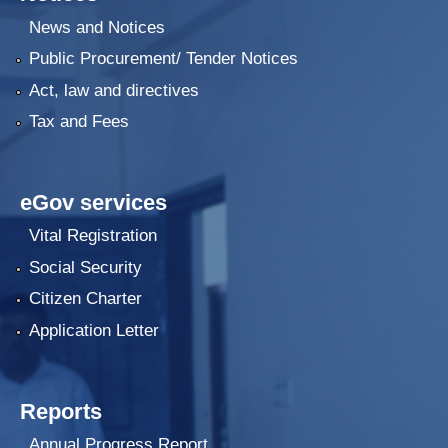
News and Notices
Public Procurement/ Tender Notices
Act, law and directives
Tax and Fees
eGov services
Vital Registration
Social Security
Citizen Charter
Application Letter
Reports
Annual Progress Report