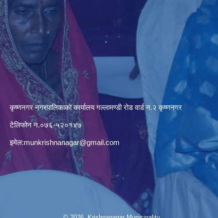
कृष्णनगर नगरपालिकाको कार्यालय गल्लामण्डी रोड वार्ड न.२ कृष्णनगर
टेलिफोन न.०७६-५२०१४७
इमेल:
munkrishnanagar@gmail.com
© 2026 Krishnanagar Municipality