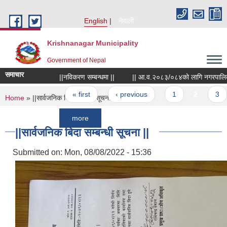
Skip to main content
English
नेपाली
Krishnanagar Municipality
Government of Nepal
समाचार
||नविकरण सम्बन्धमा ||
|| आ.व.२०८३/०८४को लागि नगरपालिकाले खरिद गर
Pages
« first
‹ previous
1
2
3
You are here
Home
» ||सार्वजनिक बिदा सम्बन्धी सूचना ||
more
||सार्वजनिक बिदा सम्बन्धी सूचना ||
Submitted on:
Mon, 08/08/2022 - 15:36