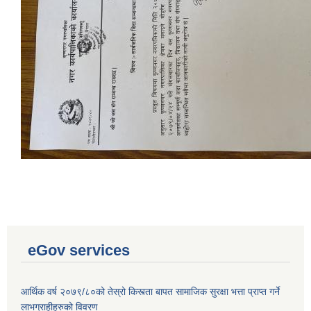
eGov services
Laingik uttardayi bajet mapan karykram (Mahuri home ko sahayogma)
आर्थिक वर्ष २०७९/८०को तेस्रो किस्त्ता बापत सामाजिक सुरक्षा भत्ता प्राप्त गर्ने
लाभग्राहीहरुको विवरण