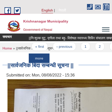
Skip to main content
English
नेपाली
Krishnanagar Municipality
Government of Nepal
समाचार
||निःशुल्क मुटु, मृगौला तथा बहु- विशेषज्ञ स्वास्थ्य शिविर संचालन सम्बन्धी सू
Pages
« first
‹ previous
1
2
3
You are here
Home
» ||सार्वजनिक बिदा सम्बन्धी सूचना ||
more
||सार्वजनिक बिदा सम्बन्धी सूचना ||
Submitted on:
Mon, 08/08/2022 - 15:36