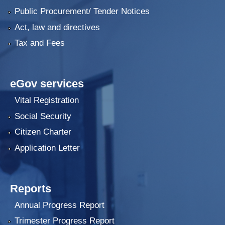
Public Procurement/ Tender Notices
Act, law and directives
Tax and Fees
eGov services
Vital Registration
Social Security
Citizen Charter
Application Letter
Reports
Annual Progress Report
Trimester Progress Report