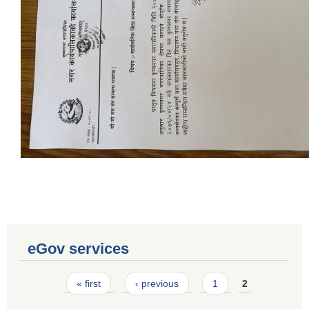
eGov services
Laingik uttardayi bajet mapan karykram (Mahuri home ko sahayogma)
Pages
« first
‹ previous
1
2