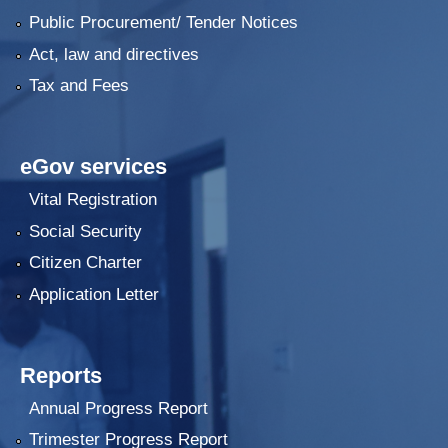
Public Procurement/ Tender Notices
Act, law and directives
Tax and Fees
eGov services
Vital Registration
Social Security
Citizen Charter
Application Letter
Reports
Annual Progress Report
Trimester Progress Report