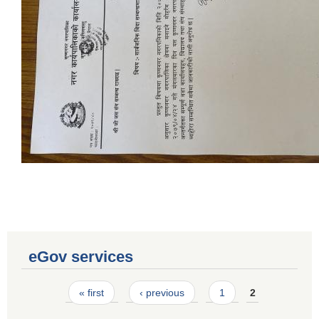
eGov services
Laingik uttardayi bajet mapan karykram (Mahuri home ko sahayogma)
Pages
« first
‹ previous
1
2