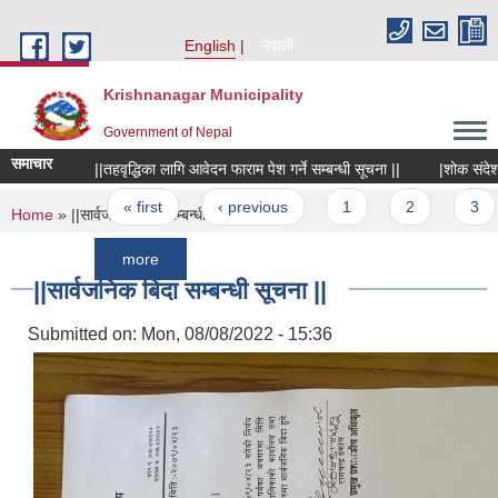
Skip to main content
English
नेपाली
Krishnanagar Municipality
Government of Nepal
समाचार
||तहवृद्धिका लागि आवेदन फाराम पेश गर्ने सम्बन्धी सूचना ||
|शोक संदेश तथा स
Pages
« first
‹ previous
1
2
3
4
You are here
Home
» ||सार्वजनिक बिदा सम्बन्धी सूचना ||
more
||सार्वजनिक बिदा सम्बन्धी सूचना ||
Submitted on:
Mon, 08/08/2022 - 15:36