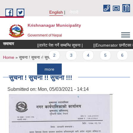
Skip to main content
English
नेपाली
Krishnanagar Municipality
Government of Nepal
समाचार
||दररेट पेश गर्ने सम्बन्धि सूचना |
||Enumerator छनौटका लागि सू
Pages
1
2
3
4
5
6
7
You are here
Home
» सुचना ! सुचना !! सुचना !!!
more
सुचना ! सुचना !! सुचना !!!
Submitted on:
Mon, 05/03/2021 - 14:14