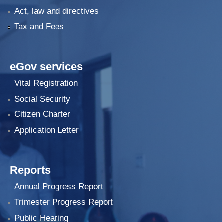
Act, law and directives
Tax and Fees
eGov services
Vital Registration
Social Security
Citizen Charter
Application Letter
Reports
Annual Progress Report
Trimester Progress Report
Public Hearing