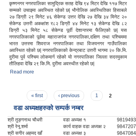
कृष्णनगर नगरपालिका सामुद्रिक सतह देखि ९४ मिटर देखि ११७ मिटर
सम्मको उचाइमा अवस्थित रहेको छ| भौगोलिक अवस्थितिका हिसाबले
२७ डिग्री २९ मिनेट ४६ सेकेण्ड उत्तर देखि २७ देखि ३४ मिनेट २०
सेकेण्ड उत्तरी अकक्षांश र८२ डिग्री ४४ मिनेट १३ सेकेण्ड देखि ८२
डिग्री ५३ मिनेट ५८ सेकेण्ड पूर्वी देशान्तरमा फैलिएको छ| यस
नगरपालिकाको पूर्वमा महाराजगंज नगरपालिका,दक्षिण तथा पश्चिममा
भारत उत्तरमा शिवराज नगरपालिका तथा विजयनगर गाउँपालिका
अवस्थित रहेको छ| नगरपालिकाको केन्द्रबाट उत्तरी भागमा २० कि.मि.
दुरीमा पुर्व पश्चिम लोकमार्ग रहेको यो नगरपालिका जिल्ला सदरमुकाम
तौलिहवा देखि २९ कि.मि. दुरीमा अवस्थीत रहेको छ|
Read more
about संक्षिप्त परिचय
Pages
« first
‹ previous
1
2
वडा अध्यक्षहरुको सम्पर्क नम्बर
श्री तुङ्गनाथ चौधरी
वडा अध्यक्ष १
9819493
श्री रेनू शर्मा
कार्य वाहक वडा अध्यक्ष २
9847207
श्री सगीर अहमद खाँ
वडा अध्यक्ष ३
9847084