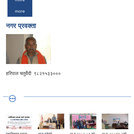
more
नगर प्रवक्ता
हरिपाल चतुर्वेदी
९८२१५३३०००
||व्यक्तिगत घटना
आज बसेको
आ.व.२०८२-८३ को
आ.व. २०८१/८२को