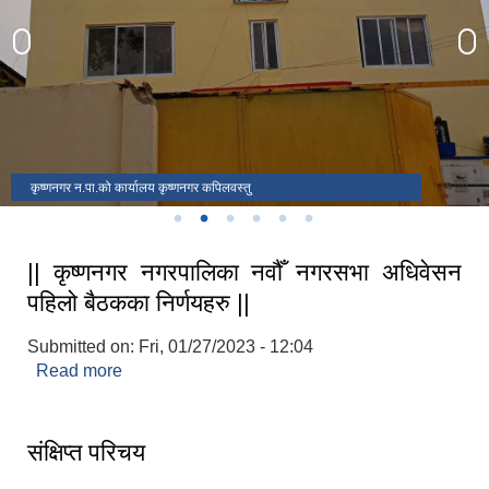
कृष्णनगर न.पा.को कार्यालय कृष्णनगर कपिलवस्तु
|| कृष्णनगर नगरपालिका नवौँ नगरसभा अधिवेसन
पहिलो बैठकका निर्णयहरु ||
Submitted on:
Fri, 01/27/2023 - 12:04
Read more
about || कृष्णनगर नगरपालिका नवौँ नगरसभा अधिवेसन
Laingik uttardayi bajet mapan karykram (Mahuri home ko sahayogma)
पहिलो बैठकका निर्णयहरु ||
संक्षिप्त परिचय