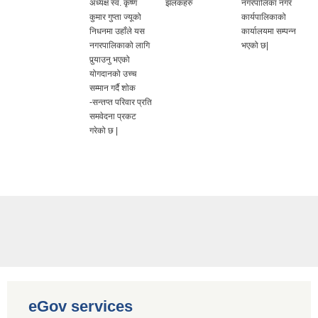
अध्यक्ष स्व. कृष्ण
झलकहरु
नगरपालिका नगर
कुमार गुप्ता ज्यूको
कार्यपालिकाको
निधनमा उहाँले यस
कार्यालयमा सम्पन्न
नगरपालिकाको लागि
भएको छ|
पुर्‍याउनु भएको
योगदानको उच्च
सम्मान गर्दै शोक
-सन्तप्त परिवार प्रति
समवेदना प्रकट
गरेको छ |
eGov services