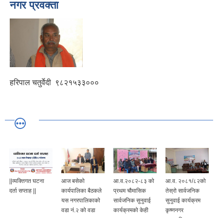
नगर प्रवक्ता
हरिपाल चतुर्वेदी
९८२१५३३०००
||व्यक्तिगत घटना
आज बसेको
आ.व.२०८२-८३ को
आ.व. २०८१/८२को
दर्ता सप्ताह ||
कार्यपालिका बैठकले
प्रथम चौमासिक
तेस्रो सार्वजनिक
यस नगरपालिकाको
सार्वजनिक सुनुवाई
सुनुवाई कार्यक्रम
वडा नं.२ को वडा
कार्यक्रमको केही
कृष्णनगर